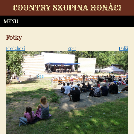
COUNTRY SKUPINA HONÁCI
Fotky
Předchozí
Zpět
Další