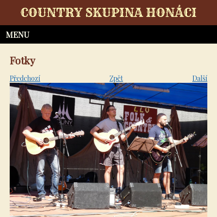
COUNTRY SKUPINA HONÁCI
Fotky
Předchozí
Zpět
Další