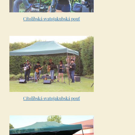
Cítolibská svatojakubská pouť
Cítolibská svatojakubská pouť