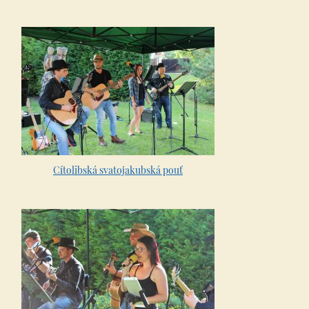
Cítolibská svatojakubská pouť