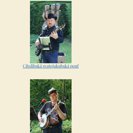
Cítolibská svatojakubská pouť