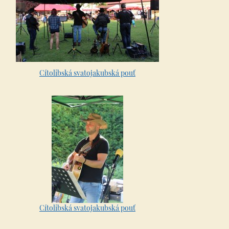
Cítolibská svatojakubská pouť
Cítolibská svatojakubská pouť