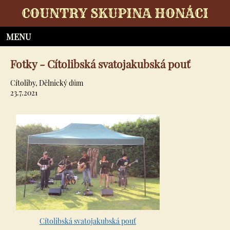
COUNTRY SKUPINA HONÁCI
Fotky - Cítolibská svatojakubská pouť
Cítoliby, Dělnický dům
23.7.2021
Cítolibská svatojakubská pouť