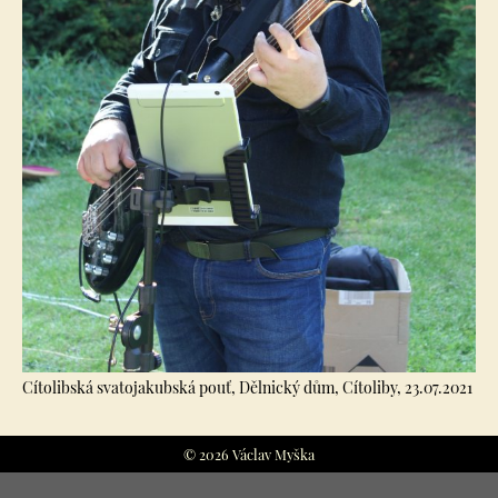
Cítolibská svatojakubská pouť, Dělnický dům, Cítoliby, 23.07.2021
© 2026 Václav Myška