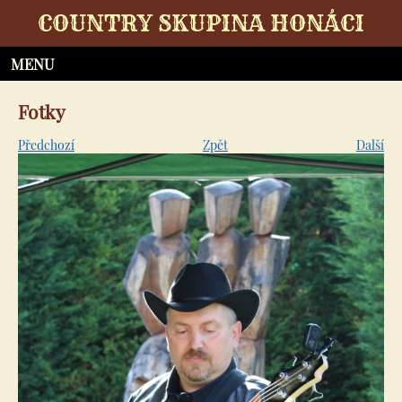
COUNTRY SKUPINA HONÁCI
Fotky
Předchozí
Zpět
Další