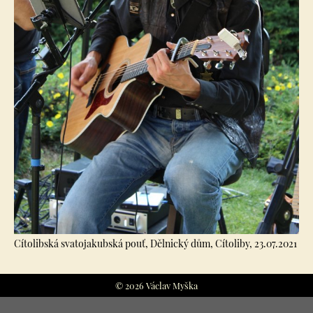
Cítolibská svatojakubská pouť, Dělnický dům, Cítoliby, 23.07.2021
© 2026 Václav Myška