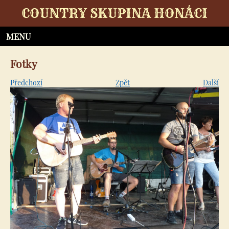
COUNTRY SKUPINA HONÁCI
Fotky
Předchozí
Zpět
Další