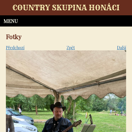
COUNTRY SKUPINA HONÁCI
Fotky
Předchozí
Zpět
Další