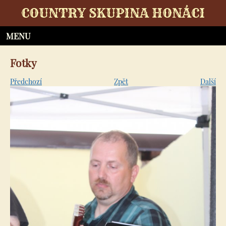
COUNTRY SKUPINA HONÁCI
Fotky
Předchozí
Zpět
Další