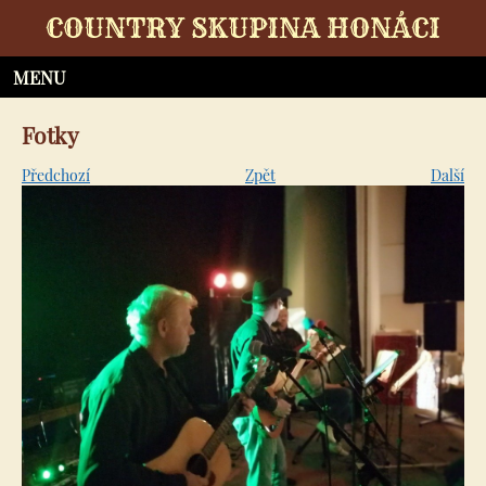
COUNTRY SKUPINA HONÁCI
Fotky
Předchozí
Zpět
Další