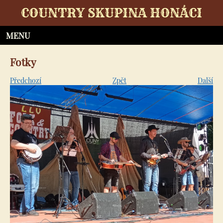
COUNTRY SKUPINA HONÁCI
Fotky
Předchozí
Zpět
Další