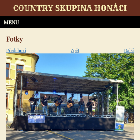
COUNTRY SKUPINA HONÁCI
Fotky
Předchozí
Zpět
Další